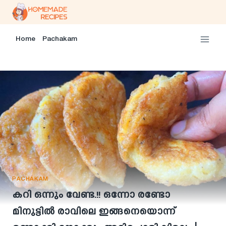
Skip
to
content
Home
Pachakam
PACHAKAM
കറി ഒന്നും വേണ്ട.!! ഒന്നോ രണ്ടോ
മിനുട്ടിൽ രാവിലെ ഇങ്ങനെയൊന്ന്