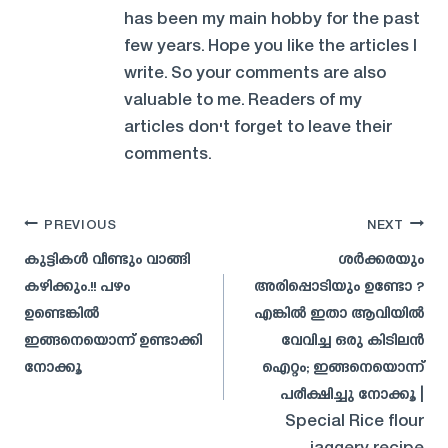
has been my main hobby for the past
few years. Hope you like the articles I
write. So your comments are also
valuable to me. Readers of my
articles don't forget to leave their
comments.
Post
PREVIOUS
NEXT
navigation
കുട്ടികള്‍ വീണ്ടും വാങ്ങി
ശർക്കരയും
കഴിക്കും.!! പഴം
അരിപ്പൊടിയും ഉണ്ടോ ?
ഉണ്ടെങ്കിൽ
എങ്കിൽ ഇതാ ആവിയിൽ
ഇങ്ങനെയൊന്ന് ഉണ്ടാക്കി
വേവിച്ച ഒരു കിടിലൻ
നോക്കൂ
ഐറ്റം; ഇങ്ങനെയൊന്ന്
പരീക്ഷിച്ചു നോക്കൂ |
Special Rice flour