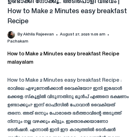
ഉണ്ടാക്കി നോക്കൂ.. അടിപൊളി വിഭവം |
How to Make 2 Minutes easy breakfast
Recipe
By
Akhila Rajeevan
August 27, 2025 11:05 am
Pachakam
How to Make 2 Minutes easy breakfast Recipe
malayalam
How to Make 2 Minutes easy breakfast Recipe :
രാവിലെ എഴുന്നേൽക്കാൻ വൈകിയോ? ഇനി ഇപ്പോൾ
മക്കളെ സ്കൂളിൽ വിടുന്നതിനു മുൻപ് എങ്ങനെ ഭക്ഷണം
ഉണ്ടാക്കും? ഇന്ന് ഓഫീസിൽ പോവാൻ വൈകിയത്
തന്നെ. അത്‌ ഒന്നും പോരാതെ ഭർത്താവിന്റെ അടുത്ത്
നിന്നും നല്ല വഴക്കും കിട്ടും. ഇതൊക്കെയാണോ
ടെൻഷൻ. എന്നാൽ ഇനി ഈ കാര്യത്തിൽ ടെൻഷൻ