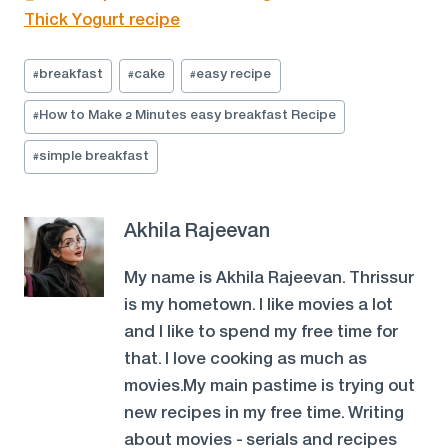
Thick Yogurt recipe
Post
#
breakfast
#
cake
#
easy recipe
Tags:
#
How to Make 2 Minutes easy breakfast Recipe
#
simple breakfast
Akhila Rajeevan
My name is Akhila Rajeevan. Thrissur
is my hometown. I like movies a lot
and I like to spend my free time for
that. I love cooking as much as
movies.My main pastime is trying out
new recipes in my free time. Writing
about movies - serials and recipes