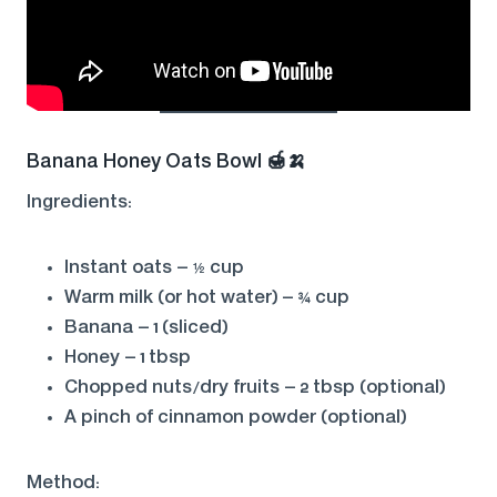
Banana Honey Oats Bowl
🍯🍌
Ingredients:
Instant oats – ½ cup
Warm milk (or hot water) – ¾ cup
Banana – 1 (sliced)
Honey – 1 tbsp
Chopped nuts/dry fruits – 2 tbsp (optional)
A pinch of cinnamon powder (optional)
Method: